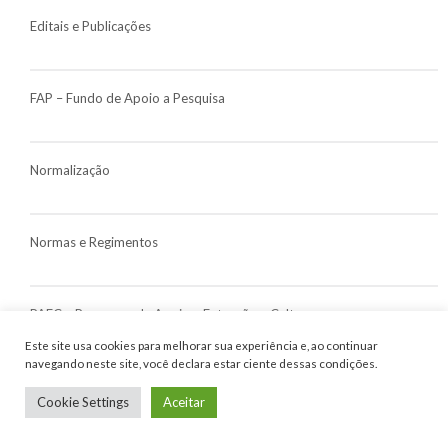
Editais e Publicações
FAP – Fundo de Apoio a Pesquisa
Normalização
Normas e Regimentos
PAEC – Programa de Apoio a Extensão e Cultura
Este site usa cookies para melhorar sua experiência e, ao continuar
navegando neste site, você declara estar ciente dessas condições.
PCP Residência Médica
Cookie Settings
Aceitar