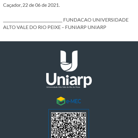
Caçador, 22 de 06 de 2021.
________________________________ FUNDACAO UNIVERSIDADE
ALTO VALE DO RIO PEIXE – FUNIARP UNIARP