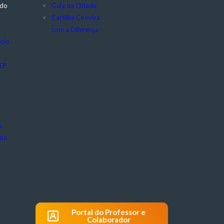
 do
Guia da Cidade
Cartilha Conviva
com a Diferença
oio
CEP
a
 do
Portal do Professor e
Colaborador