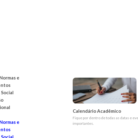
, Normas e
ntos
 Social
ão
ional
Calendário Acadêmico
Fique por dentro de todas as datas e ev
, Normas e
importantes.
ntos
 Social