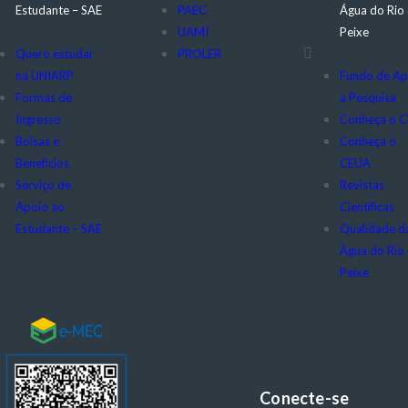
Estudante – SAE
PAEC
Água do Rio
UAMI
Peixe
Quero estudar
PROLER
na UNIARP
Fundo de Ap
Formas de
a Pesquisa
Ingresso
Conheça o 
Bolsas e
Conheça o
Benefícios
CEUA
Serviço de
Revistas
Apoio ao
Científicas
Estudante – SAE
Qualidade d
Água do Rio
Peixe
Conecte-se