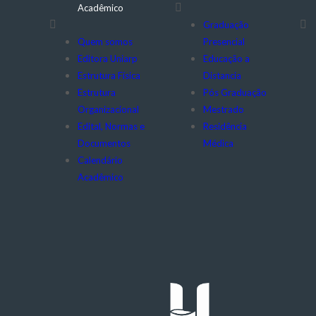
Acadêmico
Graduação
Quem somos
Presencial
Editora Uniarp
Educação a
Estrutura Física
Distancia
Estrutura
Pós Graduação
Organizacional
Mestrado
Edital, Normas e
Residência
Documentos
Médica
Calendário
Acadêmico