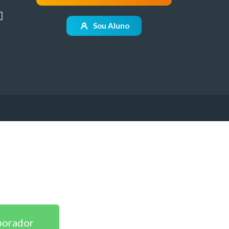
Sou Aluno
borador