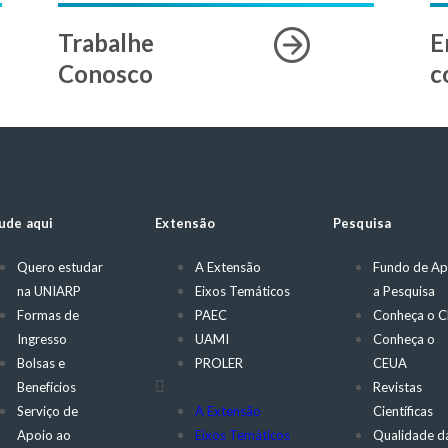
Trabalhe
E
Conosco
c
ude aqui
Extensão
Pesquisa
Quero estudar
A Extensão
Fundo de Ap
na UNIARP
Eixos Temáticos
a Pesquisa
Formas de
PAEC
Conheça o 
Ingresso
UAMI
Conheça o
Bolsas e
PROLER
CEUA
Benefícios
Revistas
Serviço de
A Extensão
Científicas
Apoio ao
Eixos Temáticos
Qualidade d