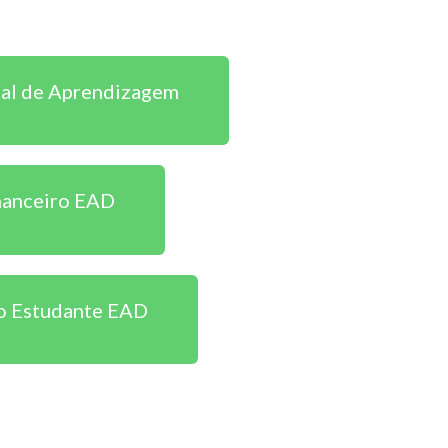
ual de Aprendizagem
inanceiro EAD
o Estudante EAD