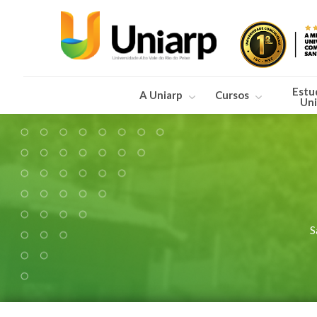
Estu
A Uniarp
Cursos
Uni
S