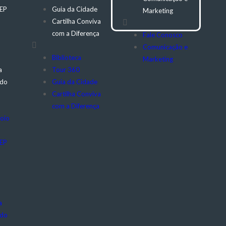
CEP
Guia da Cidade
Marketing
Cartilha Conviva
com a Diferença
Fale Conosco
Comunicação e
Biblioteca
Marketing
a
Tour 360
 do
Guia da Cidade
Cartilha Conviva
com a Diferença
oio
CEP
a
 do