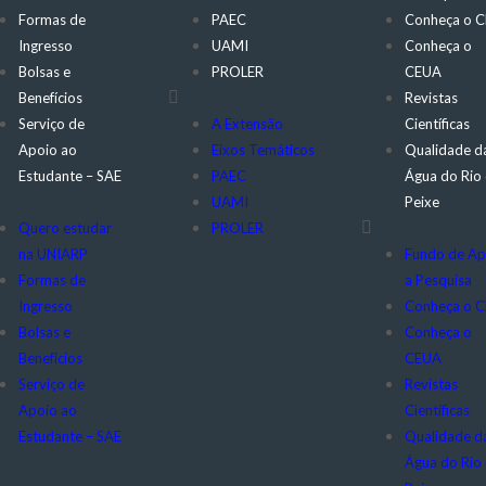
Formas de
PAEC
Conheça o 
Ingresso
UAMI
Conheça o
Bolsas e
PROLER
CEUA
Benefícios
Revistas
Serviço de
A Extensão
Científicas
Apoio ao
Eixos Temáticos
Qualidade d
Estudante – SAE
PAEC
Água do Rio
UAMI
Peixe
Quero estudar
PROLER
na UNIARP
Fundo de Ap
Formas de
a Pesquisa
Ingresso
Conheça o 
Bolsas e
Conheça o
Benefícios
CEUA
Serviço de
Revistas
Apoio ao
Científicas
Estudante – SAE
Qualidade d
Água do Rio