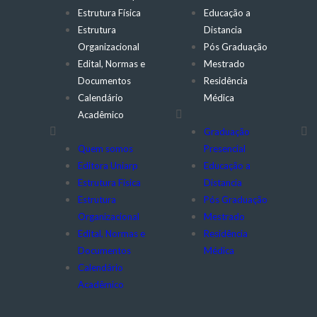
Estrutura Física
Educação a
Estrutura
Distancia
Organizacional
Pós Graduação
Edital, Normas e
Mestrado
Documentos
Residência
Calendário
Médica
Acadêmico
Graduação
Quem somos
Presencial
Editora Uniarp
Educação a
Estrutura Física
Distancia
Estrutura
Pós Graduação
Organizacional
Mestrado
Edital, Normas e
Residência
Documentos
Médica
Calendário
Acadêmico