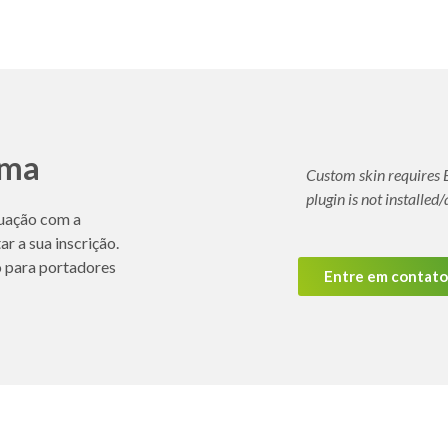
oma
Custom skin requires 
plugin is not installed/
duação com a
r a sua inscrição.
o para portadores
Entre em contat