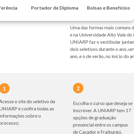
ferência
Portador de Diploma
Bolsas e Benefícios
Uma das formas mais comuns de 
e na Universidade Alto Vale do 
UNIARP faz o vestibular junta
dois seletivos durante o ano, u
ano, e o de verão, no início do a
Acesse o site do seletivo da
Escolha o curso que deseja se
UNIARP e confira todas as
inscrever. A UNIARP tem 17
informações sobre o
opções de graduação
processo;
presencial entre os campus
de Caçador e Fraiburgo.