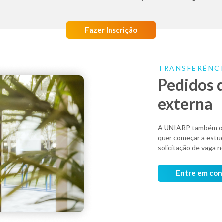
Fazer Inscrição
TRANSFERÊNC
Pedidos 
externa
A UNIARP também ofe
quer começar a estu
solicitação de vaga n
Entre em co